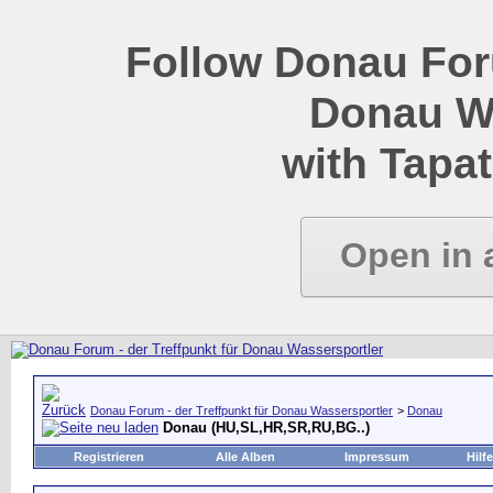
Follow Donau Foru
Donau W
with Tapat
Open in 
Donau Forum - der Treffpunkt für Donau Wassersportler
>
Donau
Donau (HU,SL,HR,SR,RU,BG..)
Registrieren
Alle Alben
Impressum
Hilfe