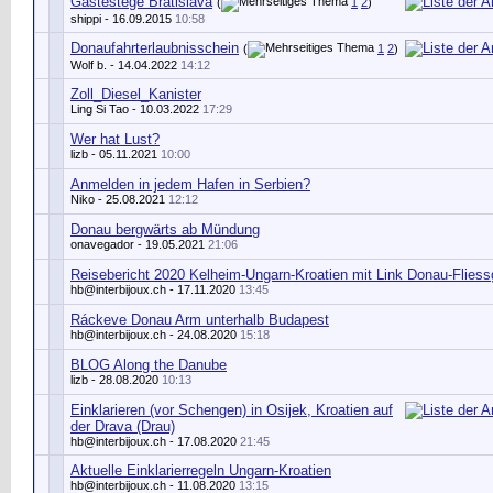
Gästestege Bratislava
(
1
2
)
shippi
- 16.09.2015
10:58
Donaufahrterlaubnisschein
(
1
2
)
Wolf b.
- 14.04.2022
14:12
Zoll_Diesel_Kanister
Ling Si Tao
- 10.03.2022
17:29
Wer hat Lust?
lizb
- 05.11.2021
10:00
Anmelden in jedem Hafen in Serbien?
Niko
- 25.08.2021
12:12
Donau bergwärts ab Mündung
onavegador
- 19.05.2021
21:06
Reisebericht 2020 Kelheim-Ungarn-Kroatien mit Link Donau-Flies
hb@interbijoux.ch
- 17.11.2020
13:45
Ráckeve Donau Arm unterhalb Budapest
hb@interbijoux.ch
- 24.08.2020
15:18
BLOG Along the Danube
lizb
- 28.08.2020
10:13
Einklarieren (vor Schengen) in Osijek, Kroatien auf
der Drava (Drau)
hb@interbijoux.ch
- 17.08.2020
21:45
Aktuelle Einklarierregeln Ungarn-Kroatien
hb@interbijoux.ch
- 11.08.2020
13:15