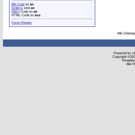
BB-Code
ist
an
.
Smileys
sind
an
.
[IMG]
Code ist
an
.
HTML-Code ist
aus
.
Foren-Regeln
Alle Zeitang
Powered by vBu
Copyright ©2000
Template
Alle 