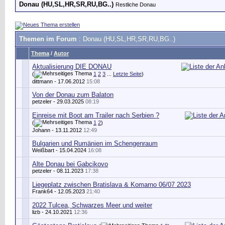
Donau (HU,SL,HR,SR,RU,BG..)
Restliche Donau
Themen im Forum
: Donau (HU,SL,HR,SR,RU,BG..)
Thema
/
Autor
Aktualisierung DIE DONAU
(
1
2
3
...
Letzte Seite
)
dittmann
- 17.06.2012
15:08
Von der Donau zum Balaton
petzeler
- 29.03.2025
08:19
Einreise mit Boot am Trailer nach Serbien ?
(
1
2
)
Johann
- 13.11.2012
12:49
Bulgarien und Rumänien im Schengenraum
Weißbart
- 15.04.2024
16:08
Alte Donau bei Gabcikovo
petzeler
- 08.11.2023
17:38
Liegeplatz zwischen Bratislava & Komarno 06/07 2023
Frank64
- 12.05.2023
21:40
2022 Tulcea, Schwarzes Meer und weiter
lizb
- 24.10.2021
12:36