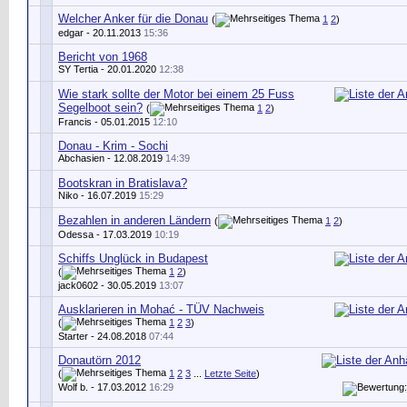
Welcher Anker für die Donau
(
1
2
)
edgar
- 20.11.2013
15:36
Bericht von 1968
SY Tertia
- 20.01.2020
12:38
Wie stark sollte der Motor bei einem 25 Fuss
Segelboot sein?
(
1
2
)
Francis - 05.01.2015
12:10
Donau - Krim - Sochi
Abchasien
- 12.08.2019
14:39
Bootskran in Bratislava?
Niko
- 16.07.2019
15:29
Bezahlen in anderen Ländern
(
1
2
)
Odessa - 17.03.2019
10:19
Schiffs Unglück in Budapest
(
1
2
)
jack0602
- 30.05.2019
13:07
Ausklarieren in Mohać - TÜV Nachweis
(
1
2
3
)
Starter
- 24.08.2018
07:44
Donautörn 2012
(
1
2
3
...
Letzte Seite
)
Wolf b.
- 17.03.2012
16:29