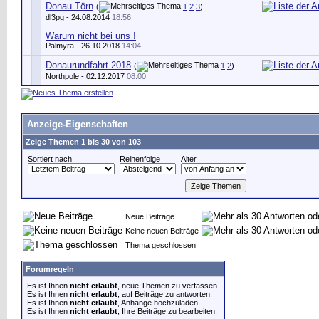
Donau Törn
(
1
2
3
)
dl3pg - 24.08.2014
18:56
Warum nicht bei uns !
Palmyra
- 26.10.2018
14:04
Donaurundfahrt 2018
(
1
2
)
Northpole
- 02.12.2017
08:00
Anzeige-Eigenschaften
Zeige Themen 1 bis 30 von 103
Sortiert nach
Reihenfolge
Alter
Neue Beiträge
Keine neuen Beiträge
Thema geschlossen
Forumregeln
Es ist Ihnen
nicht erlaubt
, neue Themen zu verfassen.
Es ist Ihnen
nicht erlaubt
, auf Beiträge zu antworten.
Es ist Ihnen
nicht erlaubt
, Anhänge hochzuladen.
Es ist Ihnen
nicht erlaubt
, Ihre Beiträge zu bearbeiten.