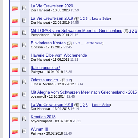
La Vie Crewreisen 2020
Der Hanseat
- 13.05.2020
13:59
La Vie Crewreisen 2019
(
1
2
3
...
Letzte Seite
)
Der Hanseat
- 22.03.2019
14:55
Mit TOPAS vom Schwarzen Meer bis Griechenland
(
1
2
3
Pempelchen
- 26.08.2014
21:16
Einklarieren Kosten
(
1
2
3
...
Letzte Seite
)
Odessa - 17.12.2017
22:45
Haverie Elbe vom Wochenende
Der Hanseat
- 11.06.2019
11:21
Italienrundreise !
Palmyra
- 16.04.2019
18:35
Odessa und co.
(
1
2
)
Jutta u. Michael
- 12.05.2012
18:14
Mit Alegrìa vom Schwarzen Meer nach Griechenland - 2015
oceanwolf
- 12.10.2014
12:45
La Vie Crewreisen 2018
(
1
2
3
...
Letzte Seite
)
Der Hanseat
- 13.04.2018
16:14
Kroatien 2018
bayernkapitän
- 03.07.2018
20:21
Wumm !!!
Palmyra
- 20.02.2018
11:40