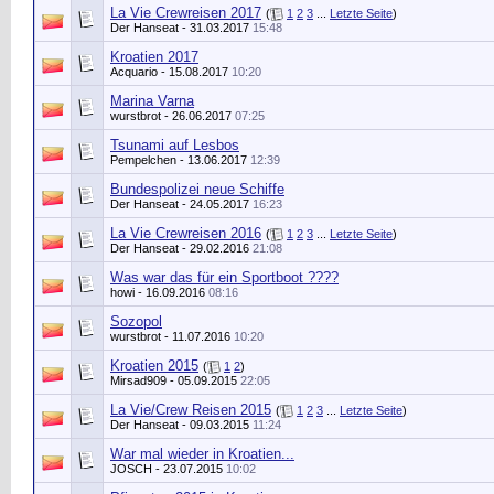
La Vie Crewreisen 2017
(
1
2
3
...
Letzte Seite
)
Der Hanseat
- 31.03.2017
15:48
Kroatien 2017
Acquario
- 15.08.2017
10:20
Marina Varna
wurstbrot
- 26.06.2017
07:25
Tsunami auf Lesbos
Pempelchen
- 13.06.2017
12:39
Bundespolizei neue Schiffe
Der Hanseat
- 24.05.2017
16:23
La Vie Crewreisen 2016
(
1
2
3
...
Letzte Seite
)
Der Hanseat
- 29.02.2016
21:08
Was war das für ein Sportboot ????
howi
- 16.09.2016
08:16
Sozopol
wurstbrot
- 11.07.2016
10:20
Kroatien 2015
(
1
2
)
Mirsad909
- 05.09.2015
22:05
La Vie/Crew Reisen 2015
(
1
2
3
...
Letzte Seite
)
Der Hanseat
- 09.03.2015
11:24
War mal wieder in Kroatien...
JOSCH
- 23.07.2015
10:02