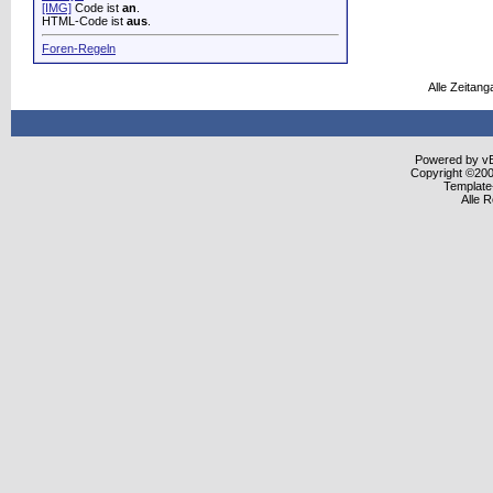
[IMG]
Code ist
an
.
HTML-Code ist
aus
.
Foren-Regeln
Alle Zeitang
Powered by vBu
Copyright ©2000
Template
Alle 