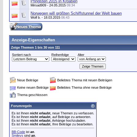
Pfingsten 2015 in Kroatien
Mirsad909
- 24.05.2015
09:34
Norwegen will größten Schiffstunnel der Welt bauen
Wolf b.
- 18.03.2015
06:43
Anzeige-Eigenschaften
Zeige Themen 1 bis 30 von 111
Sortiert nach
Reihenfolge
Alter
Neue Beiträge
Beliebtes Thema mit neuen Beiträgen
Keine neuen Beiträge
Beliebtes Thema ohne neue Beiträge
Thema geschlossen
Forumregeln
Es ist Ihnen
nicht erlaubt
, neue Themen zu verfassen.
Es ist Ihnen
nicht erlaubt
, auf Beiträge zu antworten.
Es ist Ihnen
nicht erlaubt
, Anhänge hochzuladen.
Es ist Ihnen
nicht erlaubt
, Ihre Beiträge zu bearbeiten.
BB-Code
ist
an
.
Smileys
sind
an
.