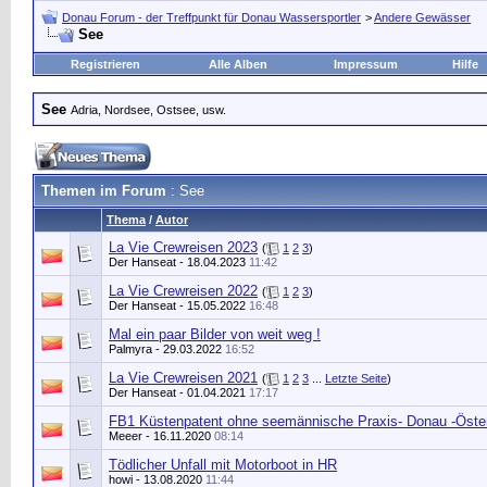
Donau Forum - der Treffpunkt für Donau Wassersportler
>
Andere Gewässer
See
Registrieren
Alle Alben
Impressum
Hilfe
See
Adria, Nordsee, Ostsee, usw.
Themen im Forum
: See
Thema
/
Autor
La Vie Crewreisen 2023
(
1
2
3
)
Der Hanseat
- 18.04.2023
11:42
La Vie Crewreisen 2022
(
1
2
3
)
Der Hanseat
- 15.05.2022
16:48
Mal ein paar Bilder von weit weg !
Palmyra
- 29.03.2022
16:52
La Vie Crewreisen 2021
(
1
2
3
...
Letzte Seite
)
Der Hanseat
- 01.04.2021
17:17
FB1 Küstenpatent ohne seemännische Praxis- Donau -Öster
Meeer
- 16.11.2020
08:14
Tödlicher Unfall mit Motorboot in HR
howi
- 13.08.2020
11:44