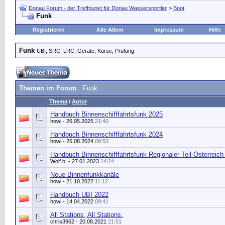
Donau Forum - der Treffpunkt für Donau Wassersportler
>
Boot
Funk
Registrieren
Alle Alben
Impressum
Hilfe
Funk
UBI, SRC, LRC, Geräte, Kurse, Prüfung
Themen im Forum
: Funk
Thema
/
Autor
Handbuch Binnenschifffahrtsfunk 2025
howi
- 26.05.2025
21:40
Handbuch Binnenschifffahrtsfunk 2024
howi
- 26.08.2024
09:53
Handbuch Binnenschifffahrtsfunk Regionaler Teil Österreic
Wolf b.
- 27.01.2023
14:24
Neue Binnenfunkkanäle
howi
- 21.10.2022
11:12
Handbuch UBI 2022
howi
- 14.04.2022
09:41
All Stations, All Stations.
chris3962
- 20.08.2021
21:51