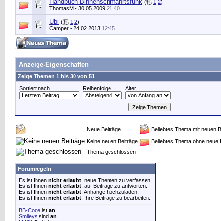
Handbuch Binnenschiffahrtsfunk
(
1
2
)
ThomasM
- 30.05.2009
21:40
Ubi
(
1
2
)
Camper
- 24.02.2013
12:45
Anzeige-Eigenschaften
Zeige Themen 1 bis 30 von 51
Sortiert nach
Reihenfolge
Alter
Neue Beiträge
Beliebtes Thema mit neuen B
Keine neuen Beiträge
Beliebtes Thema ohne neue 
Thema geschlossen
Forumregeln
Es ist Ihnen
nicht erlaubt
, neue Themen zu verfassen.
Es ist Ihnen
nicht erlaubt
, auf Beiträge zu antworten.
Es ist Ihnen
nicht erlaubt
, Anhänge hochzuladen.
Es ist Ihnen
nicht erlaubt
, Ihre Beiträge zu bearbeiten.
BB-Code
ist
an
.
Smileys
sind
an
.