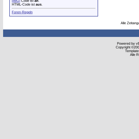
[IMG]
Code ist
an
.
HTML-Code ist
aus
.
Foren-Regeln
Alle Zeitang
Powered by vBu
Copyright ©2000
Template
Alle 