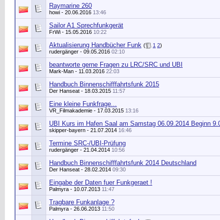
Raymarine 260
howi
- 20.06.2016
13:46
Sailor A1 Sprechfunkgerät
FrWi
- 15.05.2016
10:22
Aktualisierung Handbücher Funk
(
1
2
)
rudergänger
- 09.05.2016
02:10
beantworte gerne Fragen zu LRC/SRC und UBI
Mark-Man
- 11.03.2016
22:03
Handbuch Binnenschifffahrtsfunk 2015
Der Hanseat
- 18.03.2015
11:57
Eine kleine Funkfrage...
VR_Filmakademie - 17.03.2015
13:16
UBI Kurs im Hafen Saal am Samstag 06.09.2014 Beginn 9.
skipper-bayern
- 21.07.2014
16:46
Termine SRC-/UBI-Prüfung
rudergänger
- 21.04.2014
10:56
Handbuch Binnenschifffahrtsfunk 2014 Deutschland
Der Hanseat
- 28.02.2014
09:30
Eingabe der Daten fuer Funkgeraet !
Palmyra
- 10.07.2013
11:47
Tragbare Funkanlage ?
Palmyra
- 26.06.2013
11:50