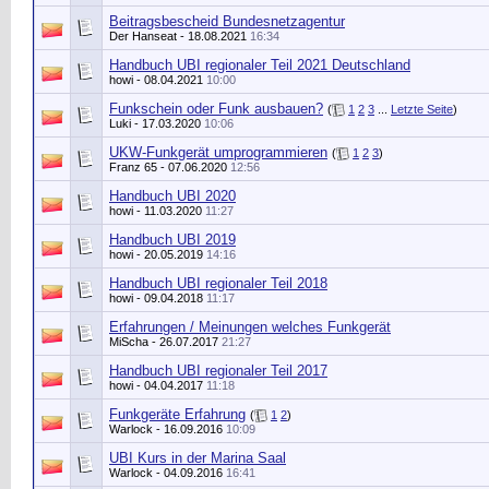
Beitragsbescheid Bundesnetzagentur
Der Hanseat
- 18.08.2021
16:34
Handbuch UBI regionaler Teil 2021 Deutschland
howi
- 08.04.2021
10:00
Funkschein oder Funk ausbauen?
(
1
2
3
...
Letzte Seite
)
Luki
- 17.03.2020
10:06
UKW-Funkgerät umprogrammieren
(
1
2
3
)
Franz 65
- 07.06.2020
12:56
Handbuch UBI 2020
howi
- 11.03.2020
11:27
Handbuch UBI 2019
howi
- 20.05.2019
14:16
Handbuch UBI regionaler Teil 2018
howi
- 09.04.2018
11:17
Erfahrungen / Meinungen welches Funkgerät
MiScha
- 26.07.2017
21:27
Handbuch UBI regionaler Teil 2017
howi
- 04.04.2017
11:18
Funkgeräte Erfahrung
(
1
2
)
Warlock
- 16.09.2016
10:09
UBI Kurs in der Marina Saal
Warlock
- 04.09.2016
16:41