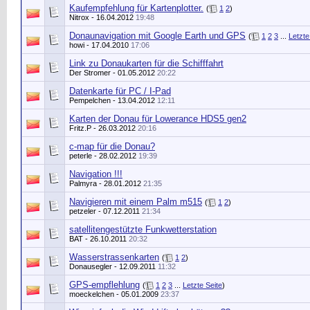
Kaufempfehlung für Kartenplotter.
(
1
2
)
Nitrox
- 16.04.2012
19:48
Donaunavigation mit Google Earth und GPS
(
1
2
3
...
Letzte
howi
- 17.04.2010
17:06
Link zu Donaukarten für die Schifffahrt
Der Stromer
- 01.05.2012
20:22
Datenkarte für PC / I-Pad
Pempelchen
- 13.04.2012
12:11
Karten der Donau für Lowerance HDS5 gen2
Fritz.P
- 26.03.2012
20:16
c-map für die Donau?
peterle
- 28.02.2012
19:39
Navigation !!!
Palmyra
- 28.01.2012
21:35
Navigieren mit einem Palm m515
(
1
2
)
petzeler
- 07.12.2011
21:34
satellitengestützte Funkwetterstation
BAT
- 26.10.2011
20:32
Wasserstrassenkarten
(
1
2
)
Donausegler
- 12.09.2011
11:32
GPS-empflehlung
(
1
2
3
...
Letzte Seite
)
moeckelchen
- 05.01.2009
23:37