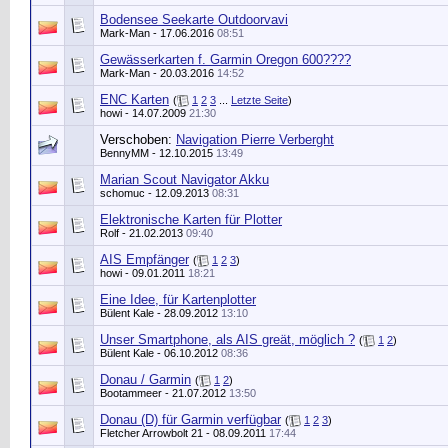
Bodensee Seekarte Outdoorvavi
Mark-Man
- 17.06.2016
08:51
Gewässerkarten f. Garmin Oregon 600????
Mark-Man
- 20.03.2016
14:52
ENC Karten
(
1
2
3
...
Letzte Seite
)
howi
- 14.07.2009
21:30
Verschoben:
Navigation Pierre Verberght
BennyMM
- 12.10.2015
13:49
Marian Scout Navigator Akku
schomuc
- 12.09.2013
08:31
Elektronische Karten für Plotter
Rolf
- 21.02.2013
09:40
AIS Empfänger
(
1
2
3
)
howi
- 09.01.2011
18:21
Eine Idee, für Kartenplotter
Bülent Kale
- 28.09.2012
13:10
Unser Smartphone, als AIS greät, möglich ?
(
1
2
)
Bülent Kale
- 06.10.2012
08:36
Donau / Garmin
(
1
2
)
Bootammeer
- 21.07.2012
13:50
Donau (D) für Garmin verfügbar
(
1
2
3
)
Fletcher Arrowbolt 21
- 08.09.2011
17:44