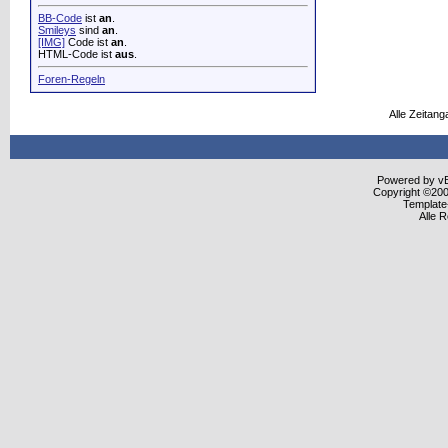
BB-Code
ist
an
.
Smileys
sind
an
.
[IMG]
Code ist
an
.
HTML-Code ist
aus
.
Foren-Regeln
Alle Zeitang
Powered by vBu
Copyright ©2000
Template
Alle 