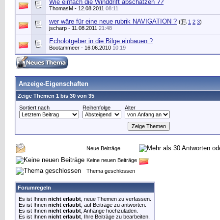
Wie einfach die Winddrift abschätzen ??
ThomasM
- 12.08.2011
08:11
wer wäre für eine neue rubrik NAVIGATION ?
(
1
2
3
)
jscharp
- 11.08.2011
21:48
Echolotgeber in die Bilge einbauen ?
Bootammeer
- 16.06.2010
10:19
Anzeige-Eigenschaften
Zeige Themen 1 bis 30 von 35
Sortiert nach
Reihenfolge
Alter
Neue Beiträge
Keine neuen Beiträge
Thema geschlossen
Forumregeln
Es ist Ihnen
nicht erlaubt
, neue Themen zu verfassen.
Es ist Ihnen
nicht erlaubt
, auf Beiträge zu antworten.
Es ist Ihnen
nicht erlaubt
, Anhänge hochzuladen.
Es ist Ihnen
nicht erlaubt
, Ihre Beiträge zu bearbeiten.