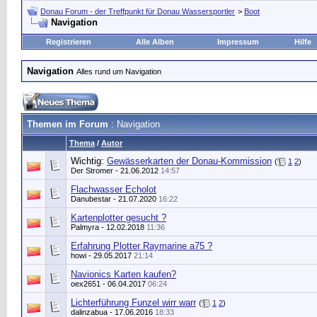
Donau Forum - der Treffpunkt für Donau Wassersportler
>
Boot
Navigation
Registrieren
Alle Alben
Impressum
Hilfe
Navigation
Alles rund um Navigation
Themen im Forum
: Navigation
Thema
/
Autor
Wichtig:
Gewässerkarten der Donau-Kommission
(
1
2
)
Der Stromer
- 21.06.2012
14:57
Flachwasser Echolot
Danubestar
- 21.07.2020
16:22
Kartenplotter gesucht ?
Palmyra
- 12.02.2018
11:36
Erfahrung Plotter Raymarine a75 ?
howi
- 29.05.2017
21:14
Navionics Karten kaufen?
oex2651
- 06.04.2017
06:24
Lichterführung Funzel wirr warr
(
1
2
)
dalinzabua
- 17.06.2016
18:33