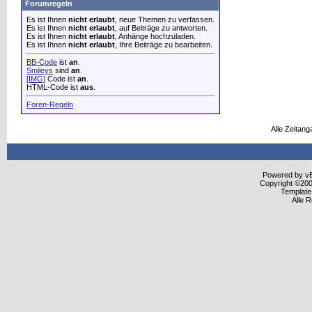
Forumregeln
Es ist Ihnen
nicht erlaubt
, neue Themen zu verfassen.
Es ist Ihnen
nicht erlaubt
, auf Beiträge zu antworten.
Es ist Ihnen
nicht erlaubt
, Anhänge hochzuladen.
Es ist Ihnen
nicht erlaubt
, Ihre Beiträge zu bearbeiten.
BB-Code
ist
an
.
Smileys
sind
an
.
[IMG]
Code ist
an
.
HTML-Code ist
aus
.
Foren-Regeln
Alle Zeitang
Powered by vBu
Copyright ©2000
Template
Alle 