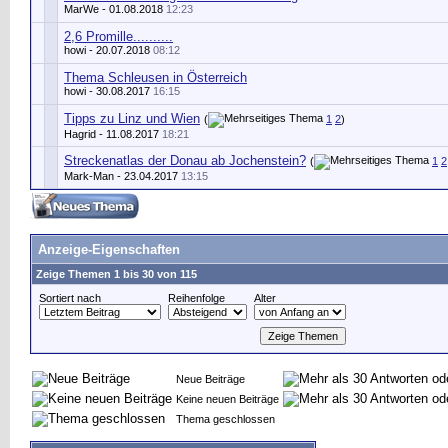
MarWe
- 01.08.2018
12:23
2,6 Promille..........
howi
- 20.07.2018
08:12
Thema Schleusen in Österreich
howi
- 30.08.2017
16:15
Tipps zu Linz und Wien
(
1
2
)
Hagrid
- 11.08.2017
18:21
Streckenatlas der Donau ab Jochenstein?
(
1
2
Mark-Man
- 23.04.2017
13:15
Anzeige-Eigenschaften
Zeige Themen 1 bis 30 von 115
Sortiert nach
Reihenfolge
Alter
Neue Beiträge
Keine neuen Beiträge
Thema geschlossen