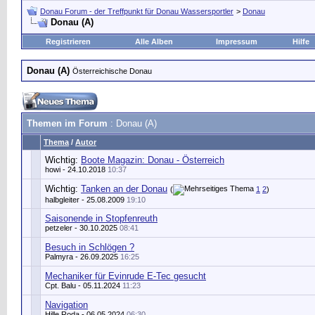
Donau Forum - der Treffpunkt für Donau Wassersportler
>
Donau
Donau (A)
Registrieren
Alle Alben
Impressum
Hilfe
Donau (A)
Österreichische Donau
Themen im Forum
: Donau (A)
Thema
/
Autor
Wichtig:
Boote Magazin: Donau - Österreich
howi
- 24.10.2018
10:37
Wichtig:
Tanken an der Donau
(
1
2
)
halbgleiter
- 25.08.2009
19:10
Saisonende in Stopfenreuth
petzeler
- 30.10.2025
08:41
Besuch in Schlögen ?
Palmyra
- 26.09.2025
16:25
Mechaniker für Evinrude E-Tec gesucht
Cpt. Balu
- 05.11.2024
11:23
Navigation
Hille Roda
- 06.05.2024
06:30