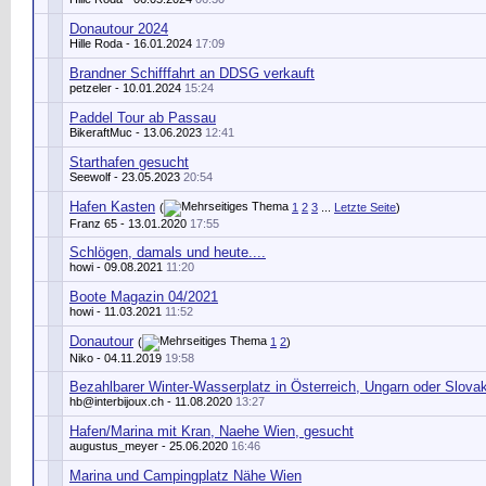
Donautour 2024
Hille Roda
- 16.01.2024
17:09
Brandner Schifffahrt an DDSG verkauft
petzeler
- 10.01.2024
15:24
Paddel Tour ab Passau
BikeraftMuc
- 13.06.2023
12:41
Starthafen gesucht
Seewolf
- 23.05.2023
20:54
Hafen Kasten
(
1
2
3
...
Letzte Seite
)
Franz 65
- 13.01.2020
17:55
Schlögen, damals und heute....
howi
- 09.08.2021
11:20
Boote Magazin 04/2021
howi
- 11.03.2021
11:52
Donautour
(
1
2
)
Niko
- 04.11.2019
19:58
Bezahlbarer Winter-Wasserplatz in Österreich, Ungarn oder Slovak
hb@interbijoux.ch
- 11.08.2020
13:27
Hafen/Marina mit Kran, Naehe Wien, gesucht
augustus_meyer
- 25.06.2020
16:46
Marina und Campingplatz Nähe Wien