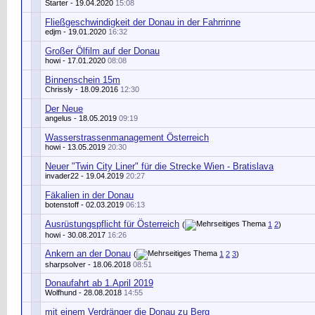
Starter
- 19.04.2020
15:08
Fließgeschwindigkeit der Donau in der Fahrrinne
edjm
- 19.01.2020
16:32
Großer Ölfilm auf der Donau
howi
- 17.01.2020
08:08
Binnenschein 15m
Chrissly
- 18.09.2016
12:30
Der Neue
angelus
- 18.05.2019
09:19
Wasserstrassenmanagement Österreich
howi
- 13.05.2019
20:30
Neuer "Twin City Liner" für die Strecke Wien - Bratislava
invader22
- 19.04.2019
20:27
Fäkalien in der Donau
botenstoff
- 02.03.2019
06:13
Ausrüstungspflicht für Österreich
(
1
2
)
howi
- 30.08.2017
16:26
Ankern an der Donau
(
1
2
3
)
sharpsolver
- 18.06.2018
08:51
Donaufahrt ab 1.April 2019
Wolfhund
- 28.08.2018
14:55
mit einem Verdränger die Donau zu Berg