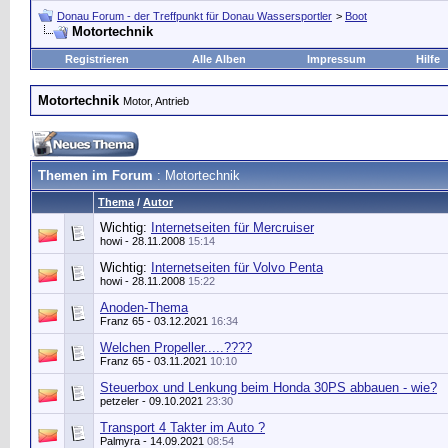
Donau Forum - der Treffpunkt für Donau Wassersportler
>
Boot
Motortechnik
Registrieren
Alle Alben
Impressum
Hilfe
Motortechnik
Motor, Antrieb
Themen im Forum
: Motortechnik
Thema
/
Autor
Wichtig:
Internetseiten für Mercruiser
howi
- 28.11.2008
15:14
Wichtig:
Internetseiten für Volvo Penta
howi
- 28.11.2008
15:22
Anoden-Thema
Franz 65
- 03.12.2021
16:34
Welchen Propeller.....????
Franz 65
- 03.11.2021
10:10
Steuerbox und Lenkung beim Honda 30PS abbauen - wie?
petzeler
- 09.10.2021
23:30
Transport 4 Takter im Auto ?
Palmyra
- 14.09.2021
08:54