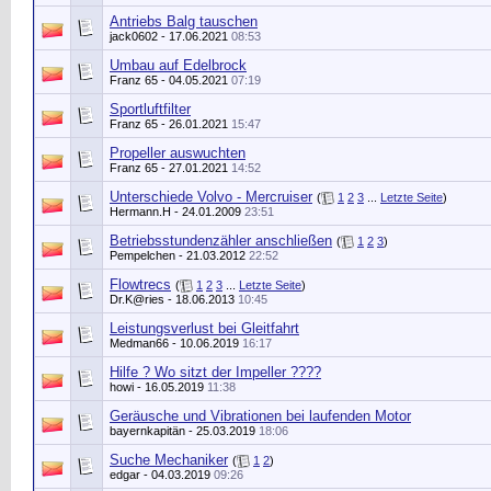
Antriebs Balg tauschen
jack0602
- 17.06.2021
08:53
Umbau auf Edelbrock
Franz 65
- 04.05.2021
07:19
Sportluftfilter
Franz 65
- 26.01.2021
15:47
Propeller auswuchten
Franz 65
- 27.01.2021
14:52
Unterschiede Volvo - Mercruiser
(
1
2
3
...
Letzte Seite
)
Hermann.H
- 24.01.2009
23:51
Betriebsstundenzähler anschließen
(
1
2
3
)
Pempelchen
- 21.03.2012
22:52
Flowtrecs
(
1
2
3
...
Letzte Seite
)
Dr.K@ries
- 18.06.2013
10:45
Leistungsverlust bei Gleitfahrt
Medman66
- 10.06.2019
16:17
Hilfe ? Wo sitzt der Impeller ????
howi
- 16.05.2019
11:38
Geräusche und Vibrationen bei laufenden Motor
bayernkapitän
- 25.03.2019
18:06
Suche Mechaniker
(
1
2
)
edgar
- 04.03.2019
09:26