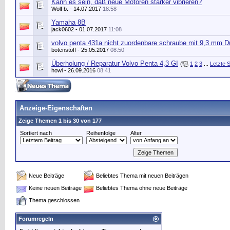
Kann es sein, daß neue Motoren stärker vibrieren?
Wolf b.
- 14.07.2017
18:58
Yamaha 8B
jack0602
- 01.07.2017
11:08
volvo penta 431a nicht zuordenbare schraube mit 9,3 mm 
botenstoff
- 25.05.2017
08:50
Überholung / Reparatur Volvo Penta 4,3 GI
(
1
2
3
...
Letzte S
howi
- 26.09.2016
08:41
Anzeige-Eigenschaften
Zeige Themen 1 bis 30 von 177
Sortiert nach
Reihenfolge
Alter
Neue Beiträge
Beliebtes Thema mit neuen Beiträgen
Keine neuen Beiträge
Beliebtes Thema ohne neue Beiträge
Thema geschlossen
Forumregeln