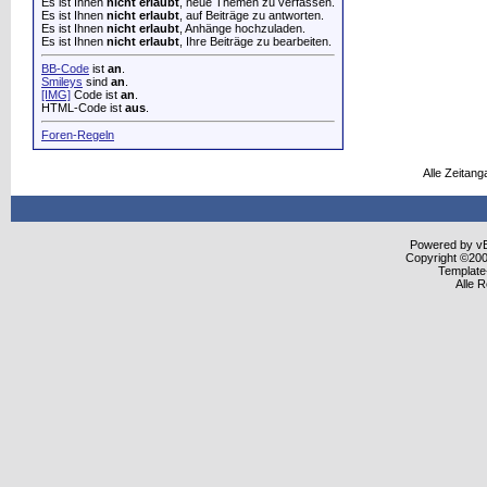
Es ist Ihnen
nicht erlaubt
, neue Themen zu verfassen.
Es ist Ihnen
nicht erlaubt
, auf Beiträge zu antworten.
Es ist Ihnen
nicht erlaubt
, Anhänge hochzuladen.
Es ist Ihnen
nicht erlaubt
, Ihre Beiträge zu bearbeiten.
BB-Code
ist
an
.
Smileys
sind
an
.
[IMG]
Code ist
an
.
HTML-Code ist
aus
.
Foren-Regeln
Alle Zeitang
Powered by vBu
Copyright ©2000
Template
Alle 