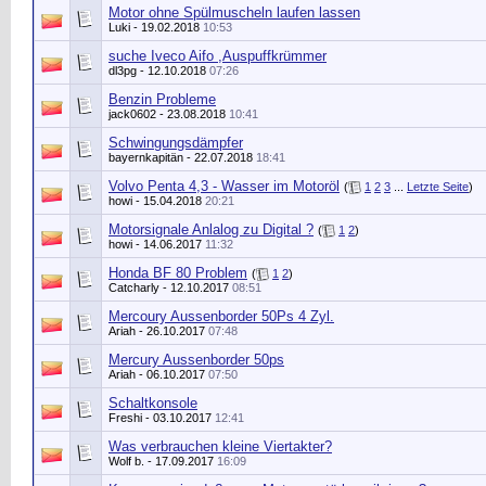
Motor ohne Spülmuscheln laufen lassen
Luki
- 19.02.2018
10:53
suche Iveco Aifo ,Auspuffkrümmer
dl3pg
- 12.10.2018
07:26
Benzin Probleme
jack0602
- 23.08.2018
10:41
Schwingungsdämpfer
bayernkapitän
- 22.07.2018
18:41
Volvo Penta 4,3 - Wasser im Motoröl
(
1
2
3
...
Letzte Seite
)
howi
- 15.04.2018
20:21
Motorsignale Anlalog zu Digital ?
(
1
2
)
howi
- 14.06.2017
11:32
Honda BF 80 Problem
(
1
2
)
Catcharly
- 12.10.2017
08:51
Mercoury Aussenborder 50Ps 4 Zyl.
Ariah
- 26.10.2017
07:48
Mercury Aussenborder 50ps
Ariah
- 06.10.2017
07:50
Schaltkonsole
Freshi
- 03.10.2017
12:41
Was verbrauchen kleine Viertakter?
Wolf b.
- 17.09.2017
16:09