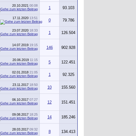
20.10.2021
00:08
1
93.103
17.11.2020
13:51
0
79.786
23.07.2020
18:33
1
126.504
14.07.2019
19:15
146
902.928
20.06.2019
11:15
5
122.451
02.01.2018
21:05
1
92.325
23.11.2017
18:50
10
155.560
06.10.2017
07:27
12
151.451
09.08.2017
18:25
14
185.246
28.03.2017
09:32
8
134.413