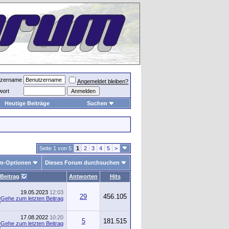
tzername
Angemeldet bleiben?
wort
Heutige Beiträge
Suchen
Seite 1 von 5
1
2
3
4
5
>
m-Optionen
Dieses Forum durchsuchen
 Beitrag
Antworten
Hits
19.05.2023
12:03
29
456.105
17.08.2022
10:20
5
181.515