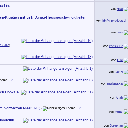
ab Linz
von
Niko
rn-Kroatien mit Link Donau-Fliessgeschwindigkeiten
von
hb@interbijoux.ch
von
howi
e Seite
)
von
chris3962
von
Luki
von
Ger B
1
2
)
von
naabtalskip
ch Hooksiel
von
Ariah
um Schwarzen Meer (RO)
(
1
2
)
von
kertar
rbootclub
von
Steephan