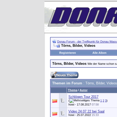
Donau Forum - der Treffpunkt für Donau Wasse
Törns, Bilder, Videos
Registrieren
Alle Alben
Törns, Bilder, Videos
Wie der Name schon s
Themen im Forum
: Törns, Bilder, Videos
Thema
/
Autor
Schlögen Tour 2017
(
1
2
3
)
howi
- 17.08.2017
07:58
Video 24.07.22 bei Saal
howi
- 25.07.2022
15:33