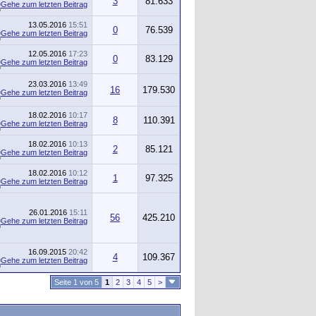
3
81.633
13.05.2016
15:51
0
76.539
12.05.2016
17:23
0
83.129
23.03.2016
13:49
16
179.530
18.02.2016
10:17
8
110.391
18.02.2016
10:13
2
85.121
18.02.2016
10:12
1
97.325
26.01.2016
15:11
56
425.210
16.09.2015
20:42
4
109.367
Seite 1 von 5
1
2
3
4
5
>