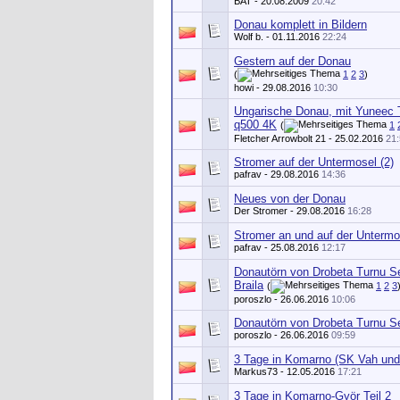
BAT
- 20.08.2009
20:42
Donau komplett in Bildern
Wolf b.
- 01.11.2016
22:24
Gestern auf der Donau
(
1
2
3
)
howi
- 29.08.2016
10:30
Ungarische Donau, mit Yuneec
q500 4K
(
1
Fletcher Arrowbolt 21
- 25.02.2016
21
Stromer auf der Untermosel (2)
pafrav
- 29.08.2016
14:36
Neues von der Donau
Der Stromer
- 29.08.2016
16:28
Stromer an und auf der Untermos
pafrav
- 25.08.2016
12:17
Donautörn von Drobeta Turnu S
Braila
(
1
2
3
poroszlo
- 26.06.2016
10:06
Donautörn von Drobeta Turnu Se
poroszlo
- 26.06.2016
09:59
3 Tage in Komarno (SK Vah un
Markus73
- 12.05.2016
17:21
3 Tage in Komarno-Györ Teil 2