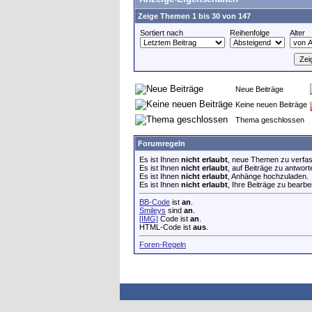
Zeige Themen 1 bis 30 von 147
Sortiert nach
Reihenfolge
Alter
Neue Beiträge
Keine neuen Beiträge
Thema geschlossen
Forumregeln
Es ist Ihnen
nicht erlaubt
, neue Themen zu verfa
Es ist Ihnen
nicht erlaubt
, auf Beiträge zu antwort
Es ist Ihnen
nicht erlaubt
, Anhänge hochzuladen.
Es ist Ihnen
nicht erlaubt
, Ihre Beiträge zu bearbe
BB-Code
ist
an
.
Smileys
sind
an
.
[IMG]
Code ist
an
.
HTML-Code ist
aus
.
Foren-Regeln