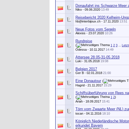
Donaufahrt ins Schwarze Meer 
Niko
- 09.06.2020
13:49
Reisebericht 2020 Kelheim-Unga
hb@interbijoux.ch
- 17.11.2020
13:51
Neue Fotos vom Segeln
Alexios
- 23.07.2020
10:26
Rundreise
(
1
2
3
...
Letzt
Odessa - 10.11.2017
14:49
Attersee 28.05-31-05.2018
Luki
- 31.05.2018
19:08
Belgien 2017
Ger B
- 02.01.2018
21:00
Eine Donautour
(
Hagrid
- 21.11.2017
15:29
Schiffsüberführung von Rees na
(
1
2
)
Ariah
- 18.09.2017
15:41
Törn vom Zwaarte Meer (NL) z
tocan
- 04.11.2016
18:10
Königlich Niederländische Moto
erkundet Bayern