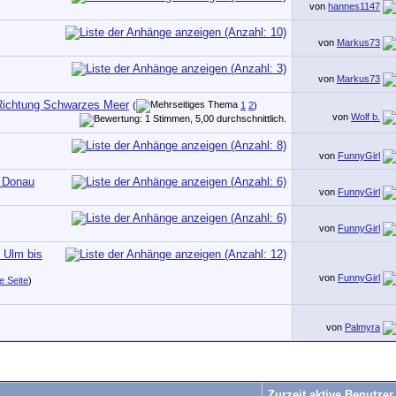
von
hannes1147
von
Markus73
von
Markus73
 Richtung Schwarzes Meer
(
1
2
)
von
Wolf b.
von
FunnyGirl
r Donau
von
FunnyGirl
von
FunnyGirl
 Ulm bis
von
FunnyGirl
e Seite
)
von
Palmyra
Zurzeit aktive Benutzer