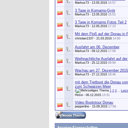
Markus73
- 13.05.2016
15:57
3 Tage in Komarno-Györ
Markus73
- 13.05.2016
15:51
3 Tage in Komarno Fotos Teil 2
Markus73
- 12.05.2016
17:23
Mit dem Floß auf der Donau in
christian1337 - 21.03.2016
14:00
Ausfahrt am 06. Dezember
Markus73
- 09.12.2015
17:58
Weihnachtliche Ausfahrt auf de
Markus73
- 25.12.2015
09:50
Wachau am 27. Dezember 2015
Markus73
- 27.12.2015
18:46
mit dem Tretboot die Donau von
zum Schwarzen Meer
(
1
2
3
...
Letzt
Hessi
- 06.12.2015
13:31
Video Bootstour Donau
pepperline
- 15.09.2015
17:56
Anzeige-Eigenschaften