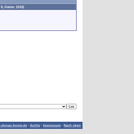
 0, Gäste: 1510)
.donau-boote.de
-
Archiv
-
Impressum
-
Nach oben