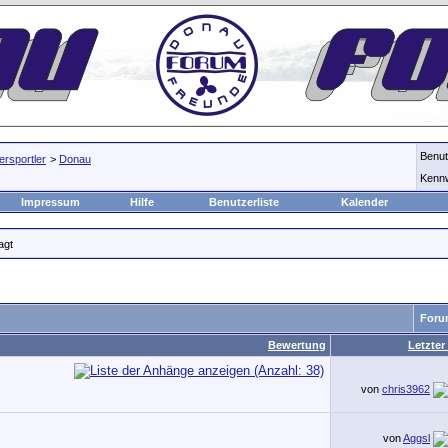
Benu
rsportler
>
Donau
Kenn
Impressum
Hilfe
Benutzerliste
Kalender
agt
Foru
Bewertung
Letzter
von
chris3962
von
Aggsl