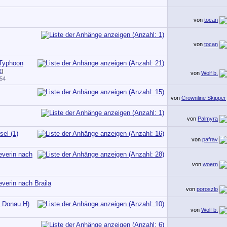
von
tocan
von
tocan
 Typhoon
2
)
von
Wolf b.
:54
von
Crownline Skipper
von
Palmyra
el (1)
von
pafrav
everin nach
)
von
woern
verin nach Braila
von
poroszlo
d Donau H)
von
Wolf b.