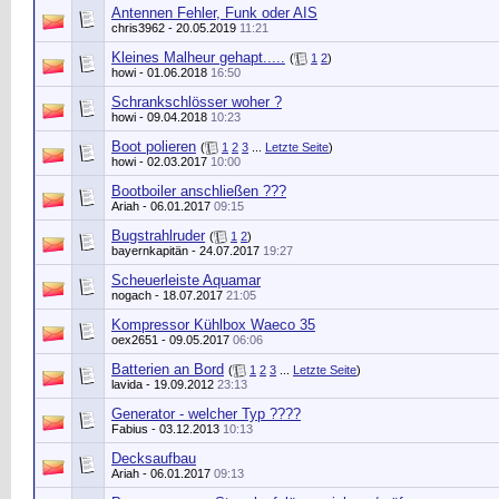
Antennen Fehler, Funk oder AIS
chris3962
- 20.05.2019
11:21
Kleines Malheur gehapt.....
(
1
2
)
howi
- 01.06.2018
16:50
Schrankschlösser woher ?
howi
- 09.04.2018
10:23
Boot polieren
(
1
2
3
...
Letzte Seite
)
howi
- 02.03.2017
10:00
Bootboiler anschließen ???
Ariah
- 06.01.2017
09:15
Bugstrahlruder
(
1
2
)
bayernkapitän
- 24.07.2017
19:27
Scheuerleiste Aquamar
nogach
- 18.07.2017
21:05
Kompressor Kühlbox Waeco 35
oex2651
- 09.05.2017
06:06
Batterien an Bord
(
1
2
3
...
Letzte Seite
)
lavida
- 19.09.2012
23:13
Generator - welcher Typ ????
Fabius
- 03.12.2013
10:13
Decksaufbau
Ariah
- 06.01.2017
09:13