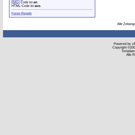
[IMG]
Code ist
an
.
HTML-Code ist
aus
.
Foren-Regeln
Alle Zeitang
Powered by vBu
Copyright ©2000
Template
Alle 