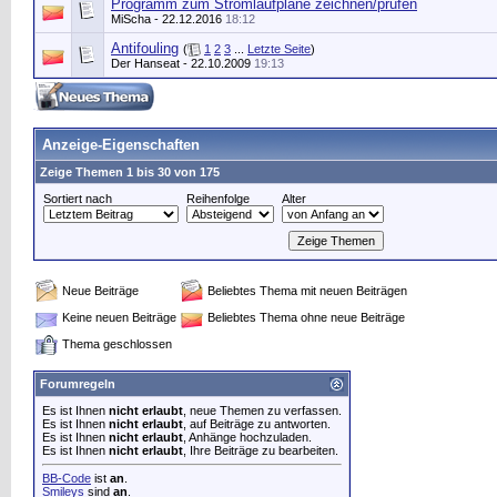
Programm zum Stromlaufpläne zeichnen/prüfen
MiScha
- 22.12.2016
18:12
Antifouling
(
1
2
3
...
Letzte Seite
)
Der Hanseat
- 22.10.2009
19:13
Anzeige-Eigenschaften
Zeige Themen 1 bis 30 von 175
Sortiert nach
Reihenfolge
Alter
Neue Beiträge
Beliebtes Thema mit neuen Beiträgen
Keine neuen Beiträge
Beliebtes Thema ohne neue Beiträge
Thema geschlossen
Forumregeln
Es ist Ihnen
nicht erlaubt
, neue Themen zu verfassen.
Es ist Ihnen
nicht erlaubt
, auf Beiträge zu antworten.
Es ist Ihnen
nicht erlaubt
, Anhänge hochzuladen.
Es ist Ihnen
nicht erlaubt
, Ihre Beiträge zu bearbeiten.
BB-Code
ist
an
.
Smileys
sind
an
.