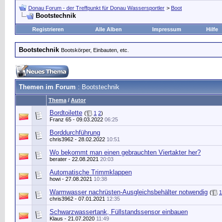
Donau Forum - der Treffpunkt für Donau Wassersportler
>
Boot
Bootstechnik
Registrieren
Alle Alben
Impressum
Hilfe
Bootstechnik
Bootskörper, Einbauten, etc.
Themen im Forum
: Bootstechnik
Thema
/
Autor
Bordtoilette
(
1
2
)
Franz 65
- 09.03.2022
06:25
Borddurchführung
chris3962
- 28.02.2022
10:51
Wo bekommt man einen gebrauchten Viertakter her?
berater
- 22.08.2021
20:03
Automatische Trimmklappen
howi
- 27.08.2021
10:38
Warmwasser nachrüsten-Ausgleichsbehälter notwendig
(
1
chris3962
- 07.01.2021
12:35
Schwarzwassertank, Füllstandssensor einbauen
Klaus
- 21.07.2020
11:49