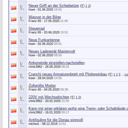
Neuer Griff an der Schiebetüre
(
1
2
)
howi
- 01.06.2020
18:00
Wasser in der Bilge
Franz 65
- 17.05.2020
11:48
Steuerrad
Franz 65
- 03.06.2020
15:52
Neue Funkantenne
howi
- 02.06.2020
09:01
Neues Ladegerät Mastervolt
howi
- 02.06.2020
08:56
Ankerwinde einstellen-nachstellen
chris3962
- 26.05.2020
08:26
Cranchi neues Armaturenbrett mit Plottereinbau
(
1
2
3
...
Le
howi
- 28.04.2020
14:56
Zollgröße Mutter
Franz 65
- 04.05.2020
09:38
220V mit Wechselrichter
(
1
2
)
chris3962
- 20.02.2020
15:55
Kann mir einer erklären wofür eine Trenn- oder Schaltdiode d
chris3962
- 16.01.2020
09:17
Antifouling für die Donau sinnvoll
michei1
- 08.12.2019
13:52