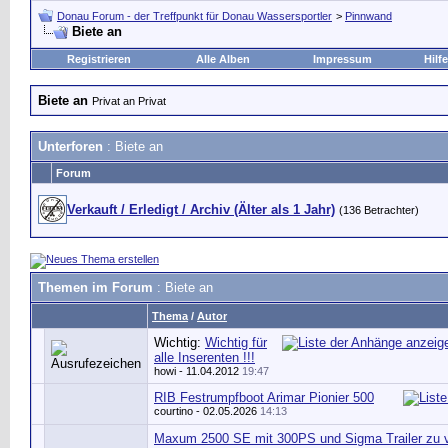
Donau Forum - der Treffpunkt für Donau Wassersportler
>
Pinnwand
Biete an
Registrieren
Alle Alben
Impressum
Hilfe
Biete an
Privat an Privat
Unterforen
: Biete an
Forum
Verkauft / Erledigt / Archiv (Älter als 1 Jahr)
(136 Betrachter)
Themen im Forum
: Biete an
Thema
/
Autor
Wichtig:
Wichtig für
alle Inserenten !!!
howi
- 11.04.2012
19:47
RIB Festrumpfboot Arimar Pionier 500
courtino
- 02.05.2026
14:13
Maxum 2500 SE mit 300PS und Sigma Trailer zu 