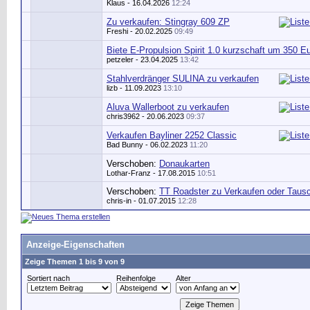
Klaus
- 16.04.2026
12:24
Zu verkaufen: Stingray 609 ZP
Freshi
- 20.02.2025
09:49
Biete E-Propulsion Spirit 1.0 kurzschaft um 350 E
petzeler
- 23.04.2025
13:42
Stahlverdränger SULINA zu verkaufen
lizb
- 11.09.2023
13:10
Aluva Wallerboot zu verkaufen
chris3962
- 20.06.2023
09:37
Verkaufen Bayliner 2252 Classic
Bad Bunny
- 06.02.2023
11:20
Verschoben:
Donaukarten
Lothar-Franz - 17.08.2015
10:51
Verschoben:
TT Roadster zu Verkaufen oder Taus
chris-in
- 01.07.2015
12:28
Anzeige-Eigenschaften
Zeige Themen 1 bis 9 von 9
Sortiert nach
Reihenfolge
Alter