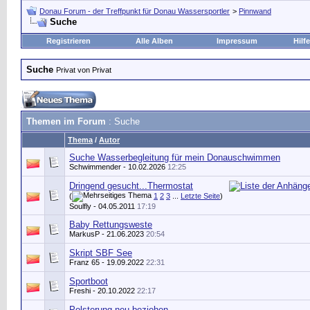
Donau Forum - der Treffpunkt für Donau Wassersportler
>
Pinnwand
Suche
Registrieren
Alle Alben
Impressum
Hilfe
Suche
Privat von Privat
Themen im Forum
: Suche
Thema
/
Autor
Suche Wasserbegleitung für mein Donauschwimmen
Schwimmender
- 10.02.2026
12:25
Dringend gesucht...Thermostat
(
1
2
3
...
Letzte Seite
)
Soulfly
- 04.05.2011
17:19
Baby Rettungsweste
MarkusP
- 21.06.2023
20:54
Skript SBF See
Franz 65
- 19.09.2022
22:31
Sportboot
Freshi
- 20.10.2022
22:17
Polsterung neu beziehen