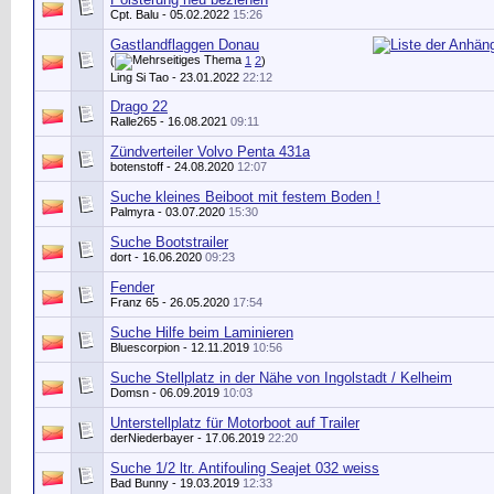
Cpt. Balu
- 05.02.2022
15:26
Gastlandflaggen Donau
(
1
2
)
Ling Si Tao
- 23.01.2022
22:12
Drago 22
Ralle265
- 16.08.2021
09:11
Zündverteiler Volvo Penta 431a
botenstoff
- 24.08.2020
12:07
Suche kleines Beiboot mit festem Boden !
Palmyra
- 03.07.2020
15:30
Suche Bootstrailer
dort
- 16.06.2020
09:23
Fender
Franz 65
- 26.05.2020
17:54
Suche Hilfe beim Laminieren
Bluescorpion
- 12.11.2019
10:56
Suche Stellplatz in der Nähe von Ingolstadt / Kelheim
Domsn
- 06.09.2019
10:03
Unterstellplatz für Motorboot auf Trailer
derNiederbayer
- 17.06.2019
22:20
Suche 1/2 ltr. Antifouling Seajet 032 weiss
Bad Bunny
- 19.03.2019
12:33