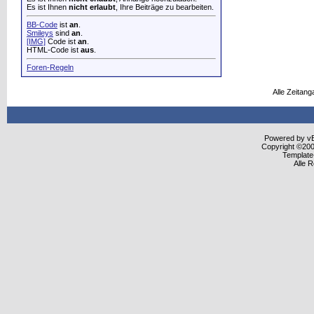
Es ist Ihnen
nicht erlaubt
, Ihre Beiträge zu bearbeiten.
BB-Code
ist
an
.
Smileys
sind
an
.
[IMG]
Code ist
an
.
HTML-Code ist
aus
.
Foren-Regeln
Alle Zeitang
Powered by vBu
Copyright ©2000
Template
Alle 