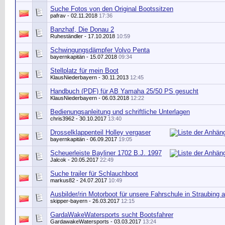
Suche Fotos von den Original Bootssitzen
pafrav
- 02.11.2018
17:36
Banzhaf, Die Donau 2
Ruheständler
- 17.10.2018
10:59
Schwingungsdämpfer Volvo Penta
bayernkapitän
- 15.07.2018
09:34
Stellplatz für mein Boot
KlausNiederbayern
- 30.11.2013
12:45
Handbuch (PDF) für AB Yamaha 25/50 PS gesucht
KlausNiederbayern
- 06.03.2018
12:22
Bedienungsanleitung und schriftliche Unterlagen
chris3962
- 30.10.2017
13:40
Drosselklappenteil Holley vergaser
bayernkapitän
- 06.09.2017
19:05
Scheuerleiste Bayliner 1702 B.J. 1997
Jalcok
- 20.05.2017
22:49
Suche trailer für Schlauchboot
markus82
- 24.07.2017
10:49
Ausbilder/rin Motorboot für unsere Fahrschule in Straubing
skipper-bayern
- 26.03.2017
12:15
GardaWakeWatersports sucht Bootsfahrer
GardawakeWatersports - 03.03.2017
13:24