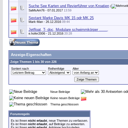
Suche See Karten und Revierführer von Kroatien
(
SaMsAm76
- 07.01.2017
13:59
Sextant Marke Davis MK 15 odr MK 25
Mark-Man
- 26.12.2016
09:44
Jetfloat, T- doc, Modulare schwimmkörper .......,
e.hofer2006
- 21.12.2016
20:28
Anzeige-Eigenschaften
Zeige Themen 1 bis 30 von 226
Sortiert nach
Reihenfolge
Alter
Neue Beiträge
Keine neuen Beiträge
Thema geschlossen
Forumregeln
Es ist Ihnen
nicht erlaubt
, neue Themen zu verfassen.
Es ist Ihnen
nicht erlaubt
, auf Beiträge zu antworten.
Es ist Ihnen
nicht erlaubt
, Anhänge hochzuladen.