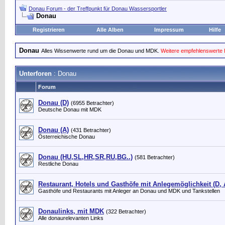
Donau Forum - der Treffpunkt für Donau Wassersportler
Donau
Registrieren
Alle Alben
Impressum
Hilfe
Donau
Alles Wissenwerte rund um die Donau und MDK.
Weitere empfehlenswerte 
Unterforen
: Donau
Forum
Donau (D)
(6955 Betrachter)
Deutsche Donau mit MDK
Donau (A)
(431 Betrachter)
Österreichische Donau
Donau (HU,SL,HR,SR,RU,BG..)
(581 Betrachter)
Restliche Donau
Restaurant, Hotels und Gasthöfe mit Anlegemöglichkeit (D, 
Gasthöfe und Restaurants mit Anleger an Donau und MDK und Tankstellen
Donaulinks, mit MDK
(322 Betrachter)
Alle donaurelevanten Links