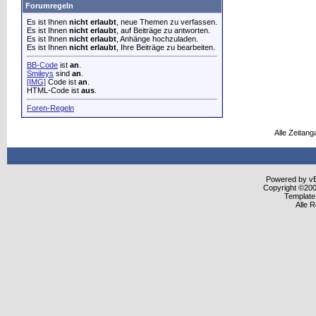
Forumregeln
Es ist Ihnen
nicht erlaubt
, neue Themen zu verfassen.
Es ist Ihnen
nicht erlaubt
, auf Beiträge zu antworten.
Es ist Ihnen
nicht erlaubt
, Anhänge hochzuladen.
Es ist Ihnen
nicht erlaubt
, Ihre Beiträge zu bearbeiten.
BB-Code
ist
an
.
Smileys
sind
an
.
[IMG]
Code ist
an
.
HTML-Code ist
aus
.
Foren-Regeln
Alle Zeitang
Powered by vBu
Copyright ©2000
Template
Alle 