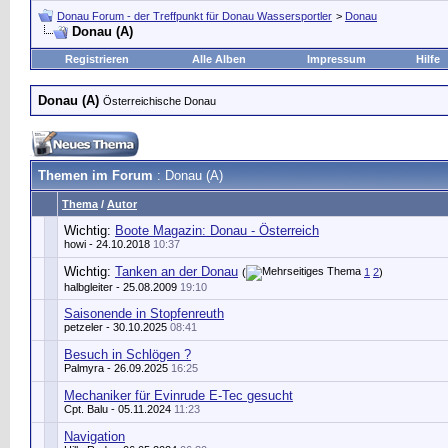
Donau Forum - der Treffpunkt für Donau Wassersportler
>
Donau
Donau (A)
Registrieren
Alle Alben
Impressum
Hilfe
Donau (A)
Österreichische Donau
Themen im Forum
: Donau (A)
Thema
/
Autor
Wichtig:
Boote Magazin: Donau - Österreich
howi
- 24.10.2018
10:37
Wichtig:
Tanken an der Donau
(
1
2
)
halbgleiter
- 25.08.2009
19:10
Saisonende in Stopfenreuth
petzeler
- 30.10.2025
08:41
Besuch in Schlögen ?
Palmyra
- 26.09.2025
16:25
Mechaniker für Evinrude E-Tec gesucht
Cpt. Balu
- 05.11.2024
11:23
Navigation