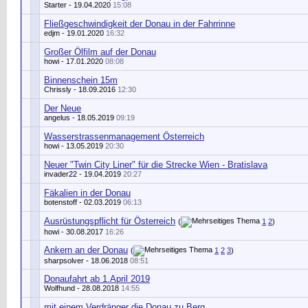
Starter
- 19.04.2020
15:08
Fließgeschwindigkeit der Donau in der Fahrrinne
edjm
- 19.01.2020
16:32
Großer Ölfilm auf der Donau
howi
- 17.01.2020
08:08
Binnenschein 15m
Chrissly
- 18.09.2016
12:30
Der Neue
angelus
- 18.05.2019
09:19
Wasserstrassenmanagement Österreich
howi
- 13.05.2019
20:30
Neuer "Twin City Liner" für die Strecke Wien - Bratislava
invader22
- 19.04.2019
20:27
Fäkalien in der Donau
botenstoff
- 02.03.2019
06:13
Ausrüstungspflicht für Österreich
(
1
2
)
howi
- 30.08.2017
16:26
Ankern an der Donau
(
1
2
3
)
sharpsolver
- 18.06.2018
08:51
Donaufahrt ab 1.April 2019
Wolfhund
- 28.08.2018
14:55
mit einem Verdränger die Donau zu Berg