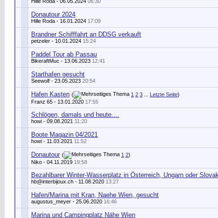
Hille Roda
- 06.05.2024
06:30
Donautour 2024
Hille Roda
- 16.01.2024
17:09
Brandner Schifffahrt an DDSG verkauft
petzeler
- 10.01.2024
15:24
Paddel Tour ab Passau
BikeraftMuc
- 13.06.2023
12:41
Starthafen gesucht
Seewolf
- 23.05.2023
20:54
Hafen Kasten
(
1
2
3
...
Letzte Seite
)
Franz 65
- 13.01.2020
17:55
Schlögen, damals und heute....
howi
- 09.08.2021
11:20
Boote Magazin 04/2021
howi
- 11.03.2021
11:52
Donautour
(
1
2
)
Niko
- 04.11.2019
19:58
Bezahlbarer Winter-Wasserplatz in Österreich, Ungarn oder Slovak
hb@interbijoux.ch
- 11.08.2020
13:27
Hafen/Marina mit Kran, Naehe Wien, gesucht
augustus_meyer
- 25.06.2020
16:46
Marina und Campingplatz Nähe Wien