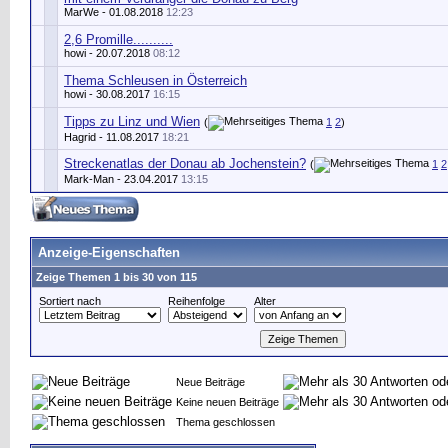
MarWe
- 01.08.2018
12:23
2,6 Promille..........
howi
- 20.07.2018
08:12
Thema Schleusen in Österreich
howi
- 30.08.2017
16:15
Tipps zu Linz und Wien
(
1
2
)
Hagrid
- 11.08.2017
18:21
Streckenatlas der Donau ab Jochenstein?
(
1
2
Mark-Man
- 23.04.2017
13:15
Anzeige-Eigenschaften
Zeige Themen 1 bis 30 von 115
Sortiert nach
Reihenfolge
Alter
Neue Beiträge
Keine neuen Beiträge
Thema geschlossen