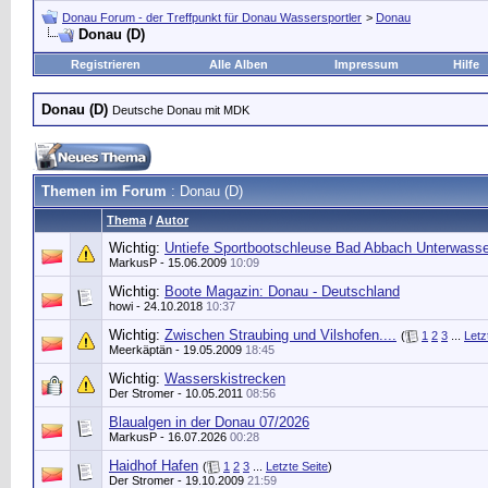
Donau Forum - der Treffpunkt für Donau Wassersportler
>
Donau
Donau (D)
Registrieren
Alle Alben
Impressum
Hilfe
Donau (D)
Deutsche Donau mit MDK
Themen im Forum
: Donau (D)
Thema
/
Autor
Wichtig:
Untiefe Sportbootschleuse Bad Abbach Unterwasse
MarkusP
- 15.06.2009
10:09
Wichtig:
Boote Magazin: Donau - Deutschland
howi
- 24.10.2018
10:37
Wichtig:
Zwischen Straubing und Vilshofen....
(
1
2
3
...
Letz
Meerkäptän
- 19.05.2009
18:45
Wichtig:
Wasserskistrecken
Der Stromer
- 10.05.2011
08:56
Blaualgen in der Donau 07/2026
MarkusP
- 16.07.2026
00:28
Haidhof Hafen
(
1
2
3
...
Letzte Seite
)
Der Stromer
- 19.10.2009
21:59