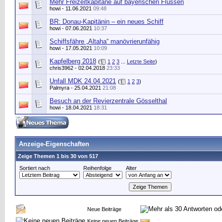
Mehr Freizeitkapitäne auf bayerischen Flüssen
howi
- 11.06.2021
09:48
BR: Donau-Kapitänin – ein neues Schiff
howi
- 07.06.2021
10:37
Schiffsfähre „Altaha“ manövrierunfähig
howi
- 17.05.2021
10:09
Kapfelberg 2018
(
1
2
3
...
Letzte Seite
)
chris3962
- 02.04.2018
23:33
Unfall MDK 24.04.2021
(
1
2
3
)
Palmyra
- 25.04.2021
21:08
Besuch an der Revierzentrale Gösselthal
howi
- 18.04.2021
18:31
Anzeige-Eigenschaften
Zeige Themen 1 bis 30 von 517
Sortiert nach
Reihenfolge
Alter
Neue Beiträge
Keine neuen Beiträge