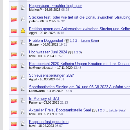
Regensburg- Frachter liegt quer
MarkusP
- 16.06.2025
08:28
Stecken fest, oder wie tief ist die Donau zwischen Straubing
jonfen
- 06.07.2025
09:32
Petition gegen das Ankerverbot zwischen Sinzing und Kelhe
Aggsl
- 20.04.2025
15:15
Problem Deggendorf
(
1
2
3
...
Letzte Seite
)
Skipper
- 06.02.2022
19:31
Hochwasser Juni 2024
(
1
2
3
)
howi
- 03.06.2024
16:57
Reisebericht 2020 Kelheim-Ungarn-Kroatien mit Link Donau-
hb@interbijoux.ch
- 17.11.2020
13:43
Schleusensperrungen 2024
Aggsl
- 16.03.2024
04:01
Sportboothafen Sinzing am 04. und 05.ß8.2023 Ausfahrt ve
Drahtwurm
- 04.08.2023
14:09
In Memory of BAT
Palmyra
- 03.06.2023
21:13
Aktueller Preis, Bootstankstelle Saal
(
1
2
3
...
Letzte Seite
)
howi
- 03.05.2009
08:50
Pappilon fast gesunken
howi
- 18.04.2023
08:07