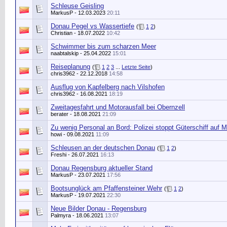
Schleuse Geisling
MarkusP
- 12.03.2023
20:11
Donau Pegel vs Wassertiefe
(
1
2
)
Christian
- 18.07.2022
10:42
Schwimmer bis zum scharzen Meer
naabtalskip
- 25.04.2022
15:01
Reiseplanung
(
1
2
3
...
Letzte Seite
)
chris3962
- 22.12.2018
14:58
Ausflug von Kapfelberg nach Vilshofen
chris3962
- 16.08.2021
18:19
Zweitagesfahrt und Motorausfall bei Obernzell
berater
- 18.08.2021
21:09
Zu wenig Personal an Bord: Polizei stoppt Güterschiff auf 
howi
- 09.08.2021
11:09
Schleusen an der deutschen Donau
(
1
2
)
Freshi
- 26.07.2021
16:13
Donau Regensburg aktueller Stand
MarkusP
- 23.07.2021
17:56
Bootsunglück am Pfaffensteiner Wehr
(
1
2
)
MarkusP
- 19.07.2021
22:30
Neue Bilder Donau - Regensburg
Palmyra
- 18.06.2021
13:07