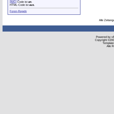
[IMG]
Code ist
an
.
HTML-Code ist
aus
.
Foren-Regeln
Alle Zeitang
Powered by vBu
Copyright ©2000
Template
Alle 