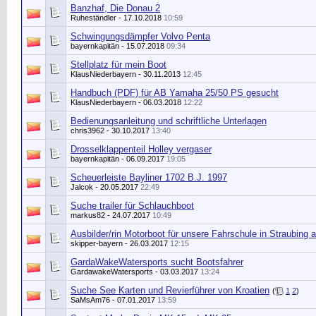
Banzhaf, Die Donau 2
Ruheständler
- 17.10.2018
10:59
Schwingungsdämpfer Volvo Penta
bayernkapitän
- 15.07.2018
09:34
Stellplatz für mein Boot
KlausNiederbayern
- 30.11.2013
12:45
Handbuch (PDF) für AB Yamaha 25/50 PS gesucht
KlausNiederbayern
- 06.03.2018
12:22
Bedienungsanleitung und schriftliche Unterlagen
chris3962
- 30.10.2017
13:40
Drosselklappenteil Holley vergaser
bayernkapitän
- 06.09.2017
19:05
Scheuerleiste Bayliner 1702 B.J. 1997
Jalcok
- 20.05.2017
22:49
Suche trailer für Schlauchboot
markus82
- 24.07.2017
10:49
Ausbilder/rin Motorboot für unsere Fahrschule in Straubing
skipper-bayern
- 26.03.2017
12:15
GardaWakeWatersports sucht Bootsfahrer
GardawakeWatersports - 03.03.2017
13:24
Suche See Karten und Revierführer von Kroatien
(
1
2
)
SaMsAm76
- 07.01.2017
13:59