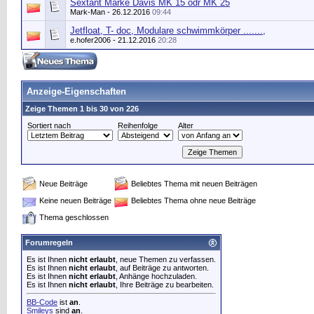
Sextant Marke Davis MK 15 odr MK 25
Mark-Man
- 26.12.2016
09:44
Jetfloat, T- doc, Modulare schwimmkörper .......,
e.hofer2006
- 21.12.2016
20:28
Anzeige-Eigenschaften
Zeige Themen 1 bis 30 von 226
Sortiert nach
Reihenfolge
Alter
Neue Beiträge
Beliebtes Thema mit neuen Beiträgen
Keine neuen Beiträge
Beliebtes Thema ohne neue Beiträge
Thema geschlossen
Forumregeln
Es ist Ihnen
nicht erlaubt
, neue Themen zu verfassen.
Es ist Ihnen
nicht erlaubt
, auf Beiträge zu antworten.
Es ist Ihnen
nicht erlaubt
, Anhänge hochzuladen.
Es ist Ihnen
nicht erlaubt
, Ihre Beiträge zu bearbeiten.
BB-Code
ist
an
.
Smileys
sind
an
.