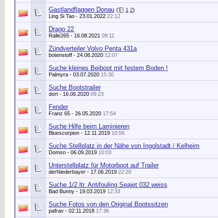
Gastlandflaggen Donau
(
1
2
)
Ling Si Tao
- 23.01.2022
22:12
Drago 22
Ralle265
- 16.08.2021
09:11
Zündverteiler Volvo Penta 431a
botenstoff
- 24.08.2020
12:07
Suche kleines Beiboot mit festem Boden !
Palmyra
- 03.07.2020
15:30
Suche Bootstrailer
dort
- 16.06.2020
09:23
Fender
Franz 65
- 26.05.2020
17:54
Suche Hilfe beim Laminieren
Bluescorpion
- 12.11.2019
10:56
Suche Stellplatz in der Nähe von Ingolstadt / Kelheim
Domsn
- 06.09.2019
10:03
Unterstellplatz für Motorboot auf Trailer
derNiederbayer
- 17.06.2019
22:20
Suche 1/2 ltr. Antifouling Seajet 032 weiss
Bad Bunny
- 19.03.2019
12:33
Suche Fotos von den Original Bootssitzen
pafrav
- 02.11.2018
17:36