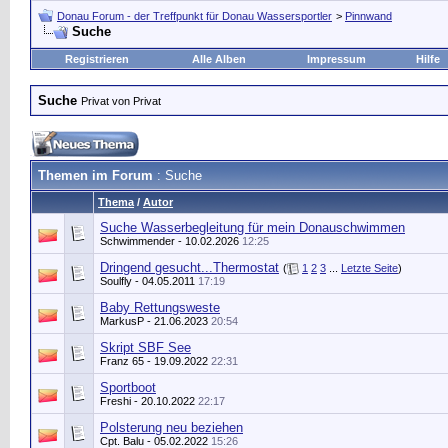
Donau Forum - der Treffpunkt für Donau Wassersportler
>
Pinnwand
Suche
Registrieren
Alle Alben
Impressum
Hilfe
Suche
Privat von Privat
Themen im Forum
: Suche
Thema
/
Autor
Suche Wasserbegleitung für mein Donauschwimmen
Schwimmender
- 10.02.2026
12:25
Dringend gesucht...Thermostat
(
1
2
3
...
Letzte Seite
)
Soulfly
- 04.05.2011
17:19
Baby Rettungsweste
MarkusP
- 21.06.2023
20:54
Skript SBF See
Franz 65
- 19.09.2022
22:31
Sportboot
Freshi
- 20.10.2022
22:17
Polsterung neu beziehen
Cpt. Balu
- 05.02.2022
15:26