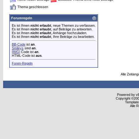
Thema geschlossen
Forumregeln
Es ist Ihnen
nicht erlaubt
, neue Themen zu verfassen.
Es ist Ihnen
nicht erlaubt
, auf Beiträge zu antworten.
Es ist Ihnen
nicht erlaubt
, Anhänge hochzuladen.
Es ist Ihnen
nicht erlaubt
, Ihre Beiträge zu bearbeiten.
BB-Code
ist
an
.
Smileys
sind
an
.
[IMG]
Code ist
an
.
HTML-Code ist
aus
.
Foren-Regeln
Alle Zeitang
Powered by vBu
Copyright ©2000
Template
Alle 