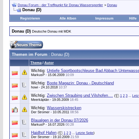
Donau Forum - der Treffpunkt für Donau Wassersportler
>
Donau
Donau (D)
Registrieren
Alle Alben
Impressum
Hilfe
Donau (D)
Deutsche Donau mit MDK
Themen im Forum
: Donau (D)
Thema
/
Autor
Wichtig:
Untiefe Sportbootschleuse Bad Abbach Unterwasse
MarkusP
- 15.06.2009
10:09
Wichtig:
Boote Magazin: Donau - Deutschland
howi
- 24.10.2018
10:37
Wichtig:
Zwischen Straubing und Vilshofen....
(
1
2
3
...
Letz
Meerkäptän
- 19.05.2009
18:45
Wichtig:
Wasserskistrecken
Der Stromer
- 10.05.2011
08:56
Blaualgen in der Donau 07/2026
MarkusP
- 16.07.2026
00:28
Haidhof Hafen
(
1
2
3
...
Letzte Seite
)
Der Stromer
- 19.10.2009
21:59