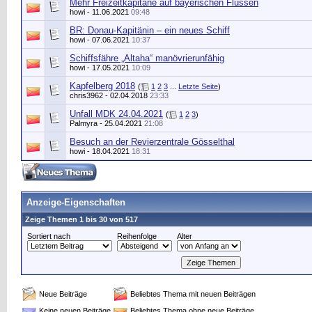
Mehr Freizeitkapitäne auf bayerischen Flüssen
howi
- 11.06.2021
09:48
BR: Donau-Kapitänin – ein neues Schiff
howi
- 07.06.2021
10:37
Schiffsfähre „Altaha“ manövrierunfähig
howi
- 17.05.2021
10:09
Kapfelberg 2018
(
1
2
3
...
Letzte Seite
)
chris3962
- 02.04.2018
23:33
Unfall MDK 24.04.2021
(
1
2
3
)
Palmyra
- 25.04.2021
21:08
Besuch an der Revierzentrale Gösselthal
howi
- 18.04.2021
18:31
Anzeige-Eigenschaften
Zeige Themen 1 bis 30 von 517
Sortiert nach
Reihenfolge
Alter
Neue Beiträge
Beliebtes Thema mit neuen Beiträgen
Keine neuen Beiträge
Beliebtes Thema ohne neue Beiträge