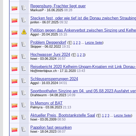
Regensburg- Frachter liegt quer
MarkusP
- 16.06.2025
08:28
Stecken fest, oder wie tief ist die Donau zwischen Straubing
jonfen
- 06.07.2025
09:32
Petition gegen das Ankerverbot zwischen Sinzing und Kelhe
Aggsl
- 20.04.2025
15:15
Problem Deggendorf
(
1
2
3
...
Letzte Seite
)
Skipper
- 06.02.2022
19:31
Hochwasser Juni 2024
(
1
2
3
)
howi
- 03.06.2024
16:57
Reisebericht 2020 Kelheim-Ungarn-Kroatien mit Link Donau-
hb@interbijoux.ch
- 17.11.2020
13:43
Schleusensperrungen 2024
Aggsl
- 16.03.2024
04:01
Sportboothafen Sinzing am 04. und 05.ß8.2023 Ausfahrt ve
Drahtwurm
- 04.08.2023
14:09
In Memory of BAT
Palmyra
- 03.06.2023
21:13
Aktueller Preis, Bootstankstelle Saal
(
1
2
3
...
Letzte Seite
)
howi
- 03.05.2009
08:50
Pappilon fast gesunken
howi
- 18.04.2023
08:07