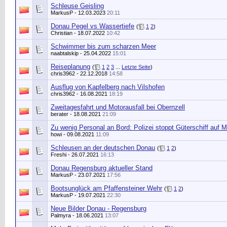
Schleuse Geisling
MarkusP
- 12.03.2023
20:11
Donau Pegel vs Wassertiefe
(
1
2
)
Christian
- 18.07.2022
10:42
Schwimmer bis zum scharzen Meer
naabtalskip
- 25.04.2022
15:01
Reiseplanung
(
1
2
3
...
Letzte Seite
)
chris3962
- 22.12.2018
14:58
Ausflug von Kapfelberg nach Vilshofen
chris3962
- 16.08.2021
18:19
Zweitagesfahrt und Motorausfall bei Obernzell
berater
- 18.08.2021
21:09
Zu wenig Personal an Bord: Polizei stoppt Güterschiff auf 
howi
- 09.08.2021
11:09
Schleusen an der deutschen Donau
(
1
2
)
Freshi
- 26.07.2021
16:13
Donau Regensburg aktueller Stand
MarkusP
- 23.07.2021
17:56
Bootsunglück am Pfaffensteiner Wehr
(
1
2
)
MarkusP
- 19.07.2021
22:30
Neue Bilder Donau - Regensburg
Palmyra
- 18.06.2021
13:07