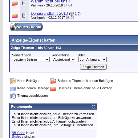
Warum nicht bei uns !
Palmyra
- 26.10.2018
14:04
Donaurundfahrt 2018
(
1
2
)
Northpole
- 02.12.2017
08:00
Anzeige-Eigenschaften
Zeige Themen 1 bis 30 von 103
Sortiert nach
Reihenfolge
Alter
Neue Beiträge
Beliebtes Thema mit neuen Beiträgen
Keine neuen Beiträge
Beliebtes Thema ohne neue Beiträge
Thema geschlossen
Forumregeln
Es ist Ihnen
nicht erlaubt
, neue Themen zu verfassen.
Es ist Ihnen
nicht erlaubt
, auf Beiträge zu antworten.
Es ist Ihnen
nicht erlaubt
, Anhänge hochzuladen.
Es ist Ihnen
nicht erlaubt
, Ihre Beiträge zu bearbeiten.
BB-Code
ist
an
.
Smileys
sind
an
.