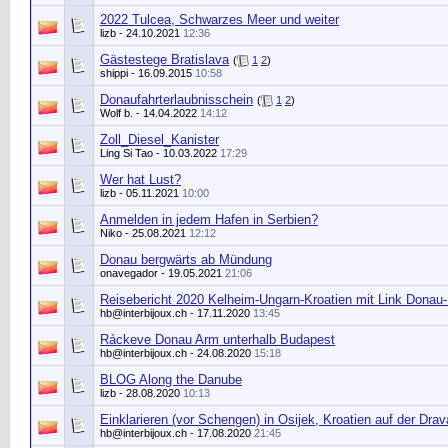
2022 Tulcea, Schwarzes Meer und weiter
lizb
- 24.10.2021
12:36
Gästestege Bratislava
(
1
2
)
shippi
- 16.09.2015
10:58
Donaufahrterlaubnisschein
(
1
2
)
Wolf b.
- 14.04.2022
14:12
Zoll_Diesel_Kanister
Ling Si Tao
- 10.03.2022
17:29
Wer hat Lust?
lizb
- 05.11.2021
10:00
Anmelden in jedem Hafen in Serbien?
Niko
- 25.08.2021
12:12
Donau bergwärts ab Mündung
onavegador
- 19.05.2021
21:06
Reisebericht 2020 Kelheim-Ungarn-Kroatien mit Link Donau-
hb@interbijoux.ch
- 17.11.2020
13:45
Ráckeve Donau Arm unterhalb Budapest
hb@interbijoux.ch
- 24.08.2020
15:18
BLOG Along the Danube
lizb
- 28.08.2020
10:13
Einklarieren (vor Schengen) in Osijek, Kroatien auf der Drav
hb@interbijoux.ch
- 17.08.2020
21:45