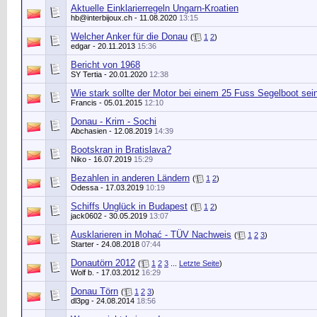
Aktuelle Einklarierregeln Ungarn-Kroatien
hb@interbijoux.ch
- 11.08.2020
13:15
Welcher Anker für die Donau
(
1
2
)
edgar
- 20.11.2013
15:36
Bericht von 1968
SY Tertia
- 20.01.2020
12:38
Wie stark sollte der Motor bei einem 25 Fuss Segelboot sei
Francis - 05.01.2015
12:10
Donau - Krim - Sochi
Abchasien
- 12.08.2019
14:39
Bootskran in Bratislava?
Niko
- 16.07.2019
15:29
Bezahlen in anderen Ländern
(
1
2
)
Odessa - 17.03.2019
10:19
Schiffs Unglück in Budapest
(
1
2
)
jack0602
- 30.05.2019
13:07
Ausklarieren in Mohać - TÜV Nachweis
(
1
2
3
)
Starter
- 24.08.2018
07:44
Donautörn 2012
(
1
2
3
...
Letzte Seite
)
Wolf b.
- 17.03.2012
16:29
Donau Törn
(
1
2
3
)
dl3pg - 24.08.2014
18:56