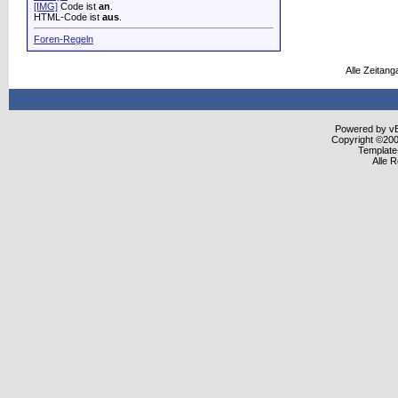
[IMG]
Code ist
an
.
HTML-Code ist
aus
.
Foren-Regeln
Alle Zeitang
Powered by vBu
Copyright ©2000
Template
Alle 