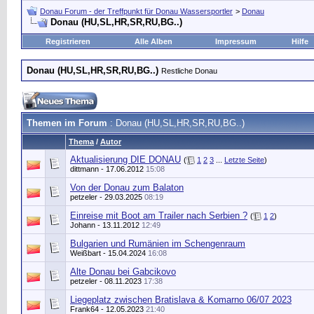
Donau Forum - der Treffpunkt für Donau Wassersportler
>
Donau
Donau (HU,SL,HR,SR,RU,BG..)
Registrieren
Alle Alben
Impressum
Hilfe
Donau (HU,SL,HR,SR,RU,BG..)
Restliche Donau
Themen im Forum
: Donau (HU,SL,HR,SR,RU,BG..)
Thema
/
Autor
Aktualisierung DIE DONAU
(
1
2
3
...
Letzte Seite
)
dittmann
- 17.06.2012
15:08
Von der Donau zum Balaton
petzeler
- 29.03.2025
08:19
Einreise mit Boot am Trailer nach Serbien ?
(
1
2
)
Johann
- 13.11.2012
12:49
Bulgarien und Rumänien im Schengenraum
Weißbart
- 15.04.2024
16:08
Alte Donau bei Gabcikovo
petzeler
- 08.11.2023
17:38
Liegeplatz zwischen Bratislava & Komarno 06/07 2023
Frank64
- 12.05.2023
21:40